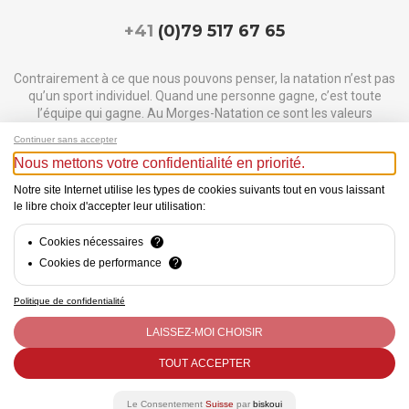
+41
(0)79 517 67 65
Contrairement à ce que nous pouvons penser, la natation n’est pas
qu’un sport individuel. Quand une personne gagne, c’est toute
l’équipe qui gagne. Au Morges-Natation ce sont les valeurs
comme respect, engagement, famille et persévérance que nous
Continuer sans accepter
essayons d’inculquer à tous nos nageurs.
Nous mettons votre confidentialité en priorité.
Notre but principal est de faire découvrir aux gens la beauté de ce
Notre site Internet utilise les types de cookies suivants tout en vous laissant
sport, d’apprivoiser ce nouvel élément qu’est l’eau. Mais le club ne
le libre choix d'accepter leur utilisation:
se limite pas aux entrainements et fournit une ambiance
chaleureuse à chaque événement.
Cookies nécessaires
?
Cookies de performance
?
Politique de confidentialité
LAISSEZ-MOI CHOISIR
TOUT ACCEPTER
Morges Natation ©
2026
-
Privacy Policy
Le Consentement
Suisse
par
biskoui